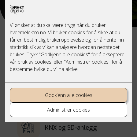
Våre tjenester
Rådgivning
KNX og SD-anlegg