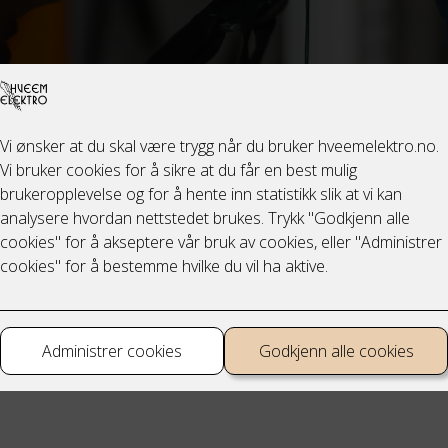
blir stadig en viktigere del av elektrikeres hverdag. Ved termogr
 kameraer med infrarød teknikk, for å oppdage om deler av anleg
høy temperatur. På denne måten kan man avdekke tegn på bran
 Elektro er eksperter på termografi, og kan gjennomføre både
se og utbedringer på dine el-anlegg.