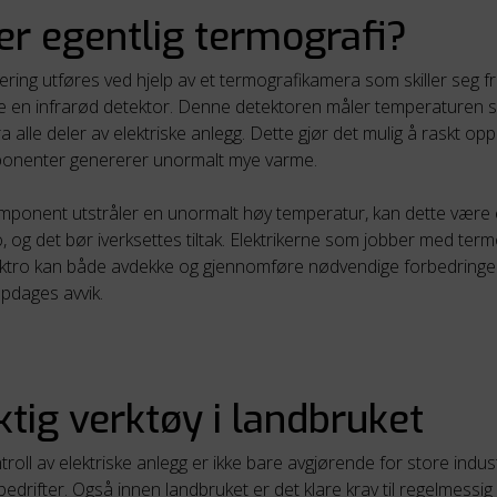
er egentlig termografi?
ring utføres ved hjelp av et termografikamera som skiller seg f
e en infrarød detektor. Denne detektoren måler temperaturen
ra alle deler av elektriske anlegg. Dette gjør det mulig å raskt o
ponenter genererer unormalt mye varme.
mponent utstråler en unormalt høy temperatur, kan dette være
, og det bør iverksettes tiltak. Elektrikerne som jobber med ter
tro kan både avdekke og gjennomføre nødvendige forbedringer
ppdages avvik.
iktig verktøy i landbruket
roll av elektriske anlegg er ikke bare avgjørende for store indust
bedrifter. Også innen landbruket er det klare krav til regelmessig 