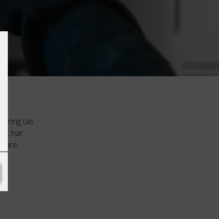
afering tas
get har
nfare.