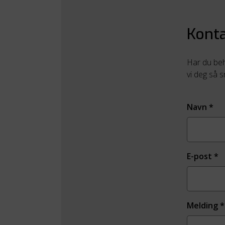
Konta
Har du beho
vi deg så 
Navn
*
E-post
*
Melding
*